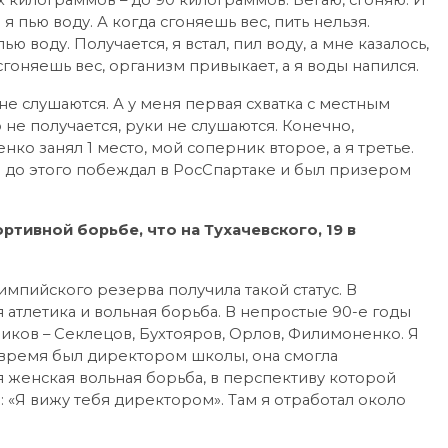
х килограммов – до 90 килограммов. Бегаю, сгоняю. И
я пью воду. А когда сгоняешь вес, пить нельзя.
ю воду. Получается, я встал, пил воду, а мне казалось,
сгоняешь вес, организм привыкает, а я воды напился.
не слушаются. А у меня первая схватка с местным
о не получается, руки не слушаются. Конечно,
нко занял 1 место, мой соперник второе, а я третье.
е до этого побеждал в РосСпартаке и был призером
ивной борьбе, что на Тухачевcкого, 19 в
мпийского резерва получила такой статус. В
я атлетика и вольная борьба. В непростые 90-е годы
иков – Секлецов, Бухтояров, Орлов, Филимоненко. Я
о время был директором школы, она смогла
ся женская вольная борьба, в перспективу которой
л: «Я вижу тебя директором». Там я отработал около