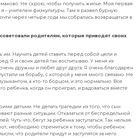
ымаково. Не скрою, чтобы получить жилье. Моя первая
 я – учителем физкультуры. Там я развел бурную
почти через четыре года мы собрались возвращаться в
посоветовали родителям, которые приводят своих
 им. Научить детей ставить перед собой цели и
еред. Я и своих детей так воспитываю. У меня их
очень дружны и любят друг друга. Я очень благодарен
устили на борьбу, с которой у меня много связано. Не
музыкантом, а кто-то борцом, и это нормально. Все
о ребенка, когда он проиграл, и радоваться вместе
ими детьми. Не делать трагедии из того, что сын
ывают разные ситуации. Отказаться от беспредельной
. Чуть что, бегут за ребенка заступаться. Так нельзя.
рот, необходимо стремиться к тому, чтобы ребенок
мысли, что родители придут и заступятся за него.