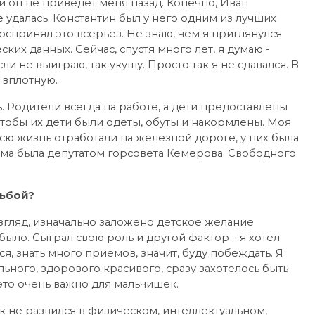
ли он не приведет меня назад. Конечно, Иван
 удалась. Константин был у него одним из лучших
оспринял это всерьез. Не знаю, чем я приглянулся
ких данных. Сейчас, спустя много лет, я думаю -
и не выиграю, так укушу. Просто так я не сдавался. В
й вплотную.
ь. Родители всегда на работе, а дети предоставлены
 чтобы их дети были одеты, обуты и накормлены. Моя
сю жизнь отработали на железной дороге, у них была
ама была депутатом горсовета Кемерова. Свободного
рьбой?
взгляд, изначально заложено детское желание
было. Сыграл свою роль и другой фактор – я хотел
ся, знать много приемов, значит, буду побеждать. Я
льного, здорового красивого, сразу захотелось быть
это очень важно для мальчишек.
ак не развился в физическом, интеллектуальном,