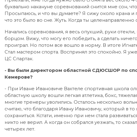
Приехали, мне тогда нужно было сгонять вес около 4-
буквально накануне соревнований снится мне сон, что 
Просыпаюсь, и что вы думаете? Я сижу около крана и пь
что это было во сне. Жуть. Когда ты целенаправленно 
Начались соревнования, я весь опухший, руки отекли, 
борцом. Вижу, что могу его победить, а сделать ничег
проиграл. Но потом все вошло в норму. В итоге Игнате
Стал мастером спорта. Воспринял это спокойно. Я уж
ЦС Спартак.
- Вы были директором областной СДЮСШОР по спорт
Кемерове?
- При Иване Ивановиче Вахтеле спортивная школа оли
областную школу вошли легкая атлетика, бокс, тяжела
многие тренеры уволились. Осталось несколько вольн
считаю, что благодаря Ивану Ивановичу, который в т
сохраниться. Кстати, именно при нем стала развивать
никто не верил. А когда он собрался уезжать, то сказа
четырех лет.