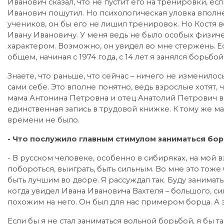
Иванович сказал, что не пустит его на тренировки, ес
Иванович пошутил. Но психологическая уловка вполне
учеников, он бы его не лишил тренировок. Но Костя в
Ивану Ивановичу. У меня ведь не было особых физичес
характером. Возможно, он увидел во мне стержень. Есл
общем, начиная с 1974 года, с 14 лет я занялся борьбо
Знаете, что раньше, что сейчас – ничего не изменилос
сами себе. Это вполне понятно, ведь взрослые хотят,
мама Антонина Петровна и отец Анатолий Петрович в
единственная запись в трудовой книжке. К тому же м
времени не было.
- Что послужило главным стимулом заниматься бо
- В русском человеке, особенно в сибиряках, на мой 
побороться, выиграть, быть сильным. Во мне это тоже 
быть лучшим во дворе. Я рассуждал так. Буду занимать
когда увидел Ивана Ивановича Вахтеля – большого, си
похожим на него. Он был для нас примером борца. А 
Если бы я не стал заниматься вольной борьбой, я бы т