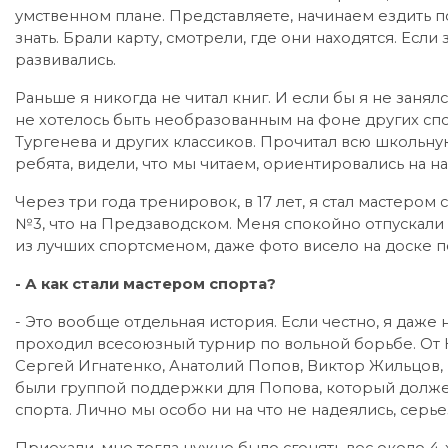
умственном плане. Представляете, начинаем ездить п
знать. Брали карту, смотрели, где они находятся. Если 
развивались.
Раньше я никогда не читал книг. И если бы я не занялс
не хотелось быть необразованным на фоне других спо
Тургенева и других классиков. Прочитал всю школьну
ребята, видели, что мы читаем, ориентировались на на
Через три года тренировок, в 17 лет, я стал мастеро
№3, что на Предзаводском. Меня спокойно отпускали
из лучших спортсменом, даже фото висело на доске п
- А как стали мастером спорта?
- Это вообще отдельная история. Если честно, я даже 
проходил всесоюзный турнир по вольной борьбе. От Ку
Сергей Игнатенко, Анатолий Попов, Виктор Жильцов, 
были группой поддержки для Попова, который должен 
спорта. Лично мы особо ни на что не надеялись, серь