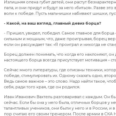
Излишняя опека губит детей, они растут безхарактерн
папа, и они придут и будут за него «биться». Разве это
воли к победе. Пусть мальчишки набивают шишки, пуст
- Какой, на ваш взгляд, главный девиз борца?
- Пришел, увидел, победил. Самое главное для борца
сильным и мощным, что, даже проигрывая, борец верил
если он рассуждает так: «Я проиграл и никогда не стан
Борец должен понимать, что когда его наклоняют, он
настоящего борца всегда присутствует мотивация – ст
Сейчас много литературы, где описаны техники, кото
победе, стимулировать их. Одному сказать одно, втор
Ведь самое важное – это слово. Надо найти такое, чт
себя, ради того края, где он родился.
Иван Иванович Вахтель разговаривал с каждым. Он был
сейчас. Если бы она у него была, отличных борцов у 
талантливых учеников, они были у него и в России, и в
пор считаю его своим тренером. После армии в СКА