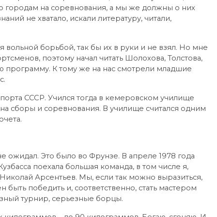
о городам на соревнования, а мы же должны о них
знаний не хватало, искали литературу, читали,
я вольной борьбой, так бы их в руки и не взял. Но мне
ртсменов, поэтому начал читать Шолохова, Толстова,
ю программу. К тому же на нас смотрели младшие
с.
м спорта СССР. Учился тогда в кемеровском училище
 на сборы и соревнования. В училище считался одним
очета.
не ожидал. Это было во Фрунзе. В апреле 1978 года
збасса поехала большая команда, в том числе я,
Николай Арсентьев. Мы, если так можно выразиться,
быть победить и, соответственно, стать мастером
езный турнир, серьезные борцы.