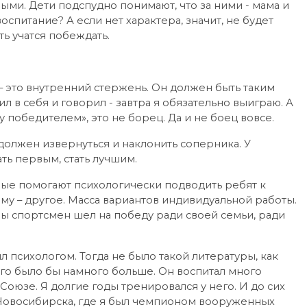
ыми. Дети подспудно понимают, что за ними - мама и
 воспитание? А если нет характера, значит, не будет
ь учатся побеждать.
 – это внутренний стержень. Он должен быть таким
 в себя и говорил - завтра я обязательно выиграю. А
у победителем», это не борец. Да и не боец вовсе.
 должен извернуться и наклонить соперника. У
ать первым, стать лучшим.
рые помогают психологически подводить ребят к
ому – другое. Масса вариантов индивидуальной работы.
обы спортсмен шел на победу ради своей семьи, ради
 психологом. Тогда не было такой литературы, как
него было бы намного больше. Он воспитал много
 Союзе. Я долгие годы тренировался у него. И до сих
 Новосибирска, где я был чемпионом вооруженных