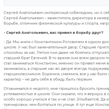
Сергей Анатольевич интересный собеседник, но о себ
Сергей Анатольевич – заместитель директора в кем
борьбе, отличник физической культуры и спорта, наг
- Сергей Анатольевич, вас привел в борьбу друг?
- Да. Мы жили с Константином Роговичем в одном доме
школе. У нас был замечательный двор. Старшие приг
спокойны за нас. Летом они даже не боялись отпускат
старший брат Евгений. В то время они всем двором п
стал заниматься Константин, именно он привел меня в
занимались, а старшие нас во дворе всегда подзужив
старшеклассником. Боремся, смеемся, все у нас был
характер – не дать себя в обиду, быть первым.
Отзанимался я недолго, мне пришлось бросить трени
успеваемостью в школе. Они сказали, что я вернусь в 
особо хорошо учиться я так и не стал. (Улыбается). Да
тренировки, чем болтаться по улице. А тут еще Конста