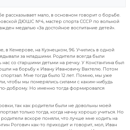
е рассказывает мало, в основном говорит о борьбе.
еровской ДЮШС №4, мастер спорта СССР по вольной
ражден медалью «За достойное воспитание детей».
, в Кемерове, на Кузнецком, 96. Учились в одной
лядывали за младшими. Родители всегда были
ь нас со старшими детьми на речку. У Константина был
ошли на борьбу к Ивану Ивановичу Вахтелю. Потом
 спортзал. Мне тогда было 12 лет. Помню, мы уже
али, чтобы мы померялись силами с каким-нибудь
о по-доброму. Но именно тогда формировался
ровки, так как родители были не довольны моей
спортзал только тогда, когда начну хорошо учиться. Но
 и родители вскоре поняли, что лучше мне ходить на
нтин Рогович как-то приходит и говорит, мол, Иван