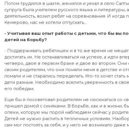
Потом трудился в шахте, женился и уехал в село Салт
супруга была учителем русского языка и литературы, а
деятельность, возил ребят на соревнования. И когда 
Кемерово, нас не хотели отпускать…
- Учитывая ваш опыт работы с детьми, что бы вы 
детей на борьбу?
- Поддерживать ребятишек и в то же время не мешать
достигать их. Не останавливаться на успехе, а идти вп
четверо, двое в первом браке и двое во втором. Они 
своим родителям, что они поняли меня в детстве и отп
ломали и не старались переделать. Кто-то хочет стать 
дети разные. Необходимо вселить уверенность в своег
его победам.
Еще бы я посоветовал родителям не сюсюкаться со сво
пришел домой с синяками. В борьбе, как и в жизни, б
опеки, которую мы порой наблюдаем сейчас у родителей
Детей не нужно растить в тепличных условиях. Наобо
сам мог постоять за себя, и у него не возникало даже 