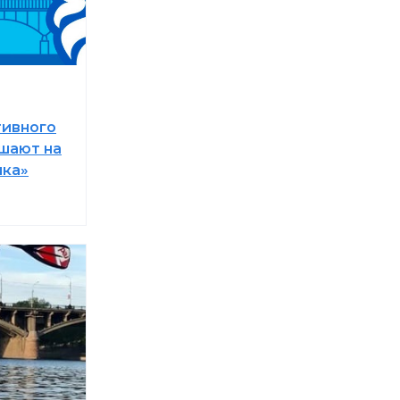
тивного
шают на
шка»