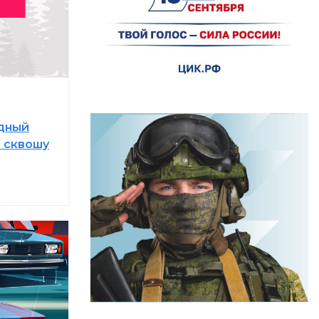
ндный
 сквошу