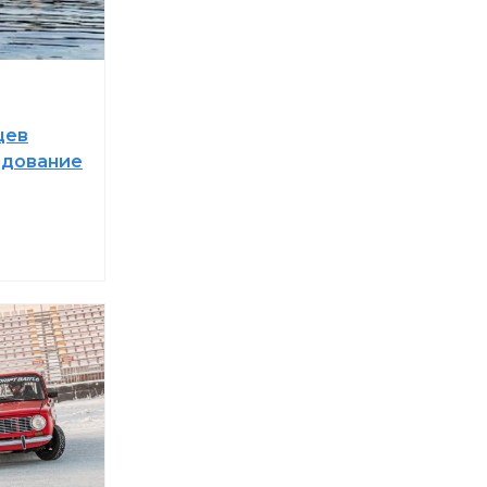
цев
едование