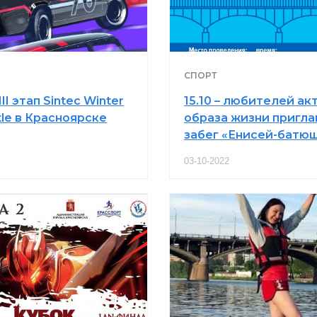
СПОРТ
III этап Sintec Winter
15.10 – любителей ак
ttle в Красноярске
образа жизни пригла
забег «Енисей-батю
03-10-2022