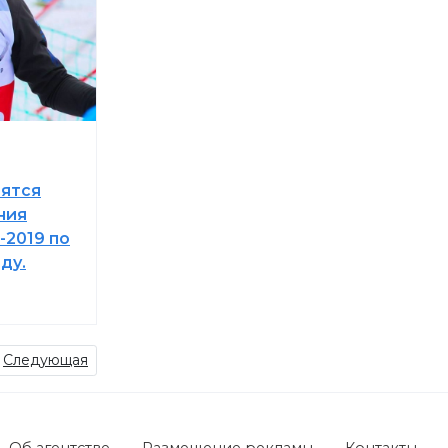
оятся
ния
-2019 по
ду.
Следующая
Об агентстве
Размещение рекламы
Контакты