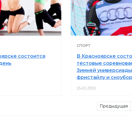
СПОРТ
оярске состоится
В Красноярске сост
день
тестовые соревнова
Зимней универсиады
фристайлу и сноубор
15-01-2019
Предыдущая