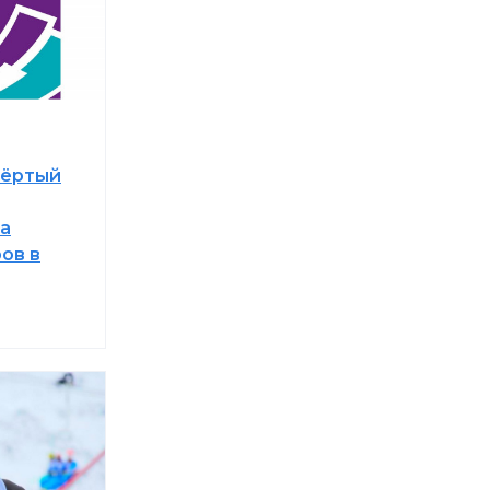
вёртый
на
ов в