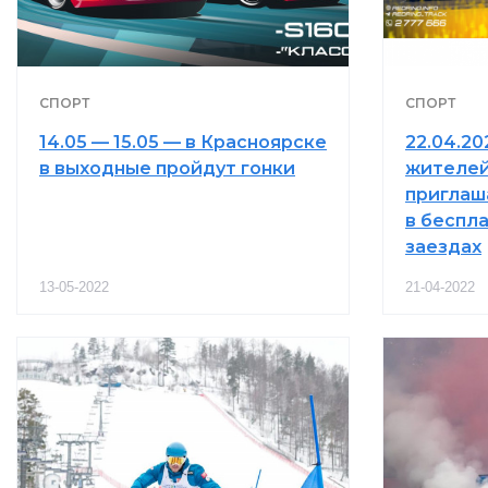
СПОРТ
СПОРТ
14.05 — 15.05 — в Красноярске
22.04.202
в выходные пройдут гонки
жителей
приглаш
в беспл
заездах
13-05-2022
21-04-2022