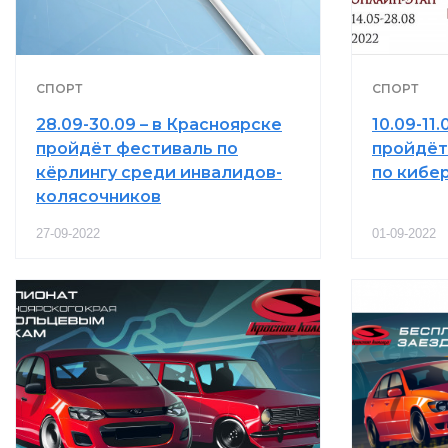
СПОРТ
СПОРТ
28.09-30.09 – в Красноярске
10.09-11
пройдёт фестиваль по
пройдёт
кёрлингу среди инвалидов-
по кибе
колясочников
27-09-2022
01-09-2022