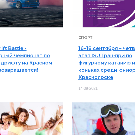
СПОРТ
ift Battle -
16–18 сентября – чет
рный чемпионат по
этап ISU Гран-при по
 дрифту на Красном
фигурному катанию 
возвращается!
коньках среди юниор
Красноярске
14-09-2021