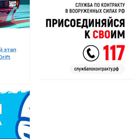
й этап
rift