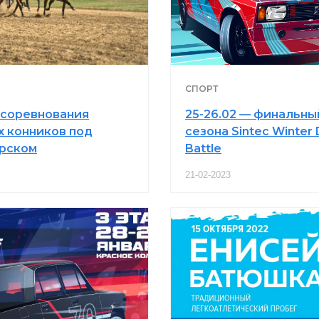
СПОРТ
в соревнования
25-26.02 — финальны
х конников под
сезона Sintec Winter D
рском
Battle
21-02-2023