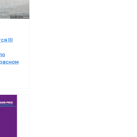
ся III
по
Красном