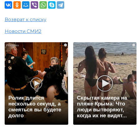
Возврат к списку
Новости СМИ2
i
i
Ролик длится
Скрытая камера на
несколько секунд, а
пляже Крыма: Что
смеяться вы будете
люди вытворяют,
долго
когда их не видят...