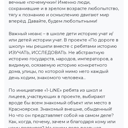
вечные «почемучки»! Именно люди,
сохранившие и в зрелом возрасте любопытство,
тягу к познанию и осмыслению двигают мир
вперёд. Давайте, будем любопытными!
Важный нюанс – в школе дети историю учат и/
или детей истории учат. В проекте «По дороге в
школу» мы решили вместе с ребятами историю
ИЗУЧАТЬ, ИССЛЕДОВАТЬ. Не абстрактную
историю государств, народов, императоров, а
видимую, осязаемую историю конкретного
дома, улицы, по которой мимо него каждый
день ходим, знакомого человека…
По инициативе «1-LiNE» ребята из школ и
лицеев, участвующих в проекте, выбирают
вроде бы всем знакомый объект или место в
Красноярске. Знакомый внешне, обыденный!
Но что он представляет собой на самом деле?
Как, когда, почему, зачем и благодаря кому или
чему появился? На самом деле реальная