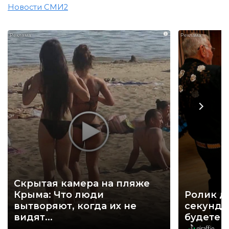
Новости СМИ2
i
Скрытая камера на пляже
Крыма: Что люди
Ролик д
вытворяют, когда их не
секунд, 
видят...
будете 