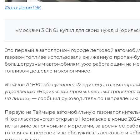
Фото: РариТЭК
«Москвич 3 CNG» купил для своих нужд «Норильск
Это первый в заполярном городе легковой автомобил
газовом топливе использовали сжиженную пропан-бу
большегрузным автомобилям, уже работающим на мет
топливом дешевле и экологичнее.
«Сейчас АГНКС обслуживает 22 единицы газомоторной
управлению «Норильский промышленный транспорт и 
на линии», —
сообщил руководитель по направлению 
Первую на Таймыре автомобильную газонаполнитель
«Норильсктрансгаз» открыл в Норильске в конце 2024
испытание заполярными морозами, за время её работ
готовятся в перспективе обслуживать легковые и н
и частных лиц.