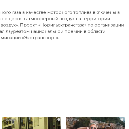
го газа в качестве моторного топлива включены в
 веществ в атмосферный воздух на территории
воздух». Проект «Норильсктрансгаза» по организации
ал лауреатом национальной премии в области
оминации «Экотранспорт».
i
i