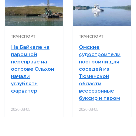
ТРАНСПОРТ
ТРАНСПОРТ
На Байкале на
Омские
паромной
судостроители
переправе на
построили для
острове Ольхон
соседей из
начали
Тюменской
углублять
области
фарватер
всесезонные
буксир и паром
2026-08-05
2026-08-05