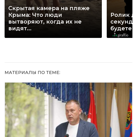
Скрытая камера на пляже
Крыма: Что люди
Ролик д
вытворяют, когда их не
секунд, 
видят...
будете 
МАТЕРИАЛЫ ПО ТЕМЕ: