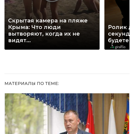
Скрытая камера на пляже
Крыма: Что люди
Ролик д
вытворяют, когда их не
секунд, 
видят...
будете 
МАТЕРИАЛЫ ПО ТЕМЕ: