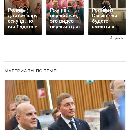
Ролик
Ржу не
Ролик из
длится пару
переставая,
Омска: вы
секунд, но
это видео
будете
вы будете в
пересмотришь
смеяться
шоке от
не раз
долго
увиденного
МАТЕРИАЛЫ ПО ТЕМЕ: