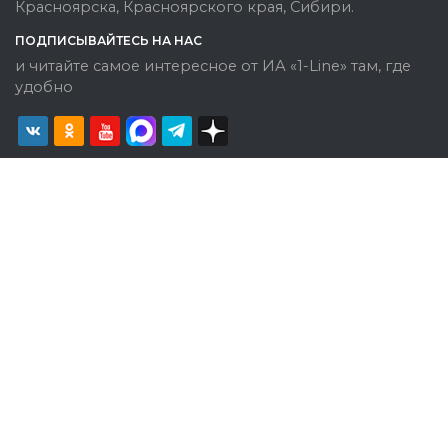
Красноярска, Красноярского края, Сибири.
ПОДПИСЫВАЙТЕСЬ НА НАС
и читайте самое интересное от ИА «1-Line» там, где
удобно
Политика конфиденциальности
Категория информационной продукции: 18+ (некоторые
материалы могут быть не предназначены для детей).
При полном или частичном использовании материалов
ссылка на www.1line.info обязательна.
Cайт использует файлы Cookies, Яндекс Метрику и другие решения, чтобы
помочь вам лучше и удобнее
просматривать веб-сайт, оставаясь на сайте Вы соглашаетесь с
Политикой