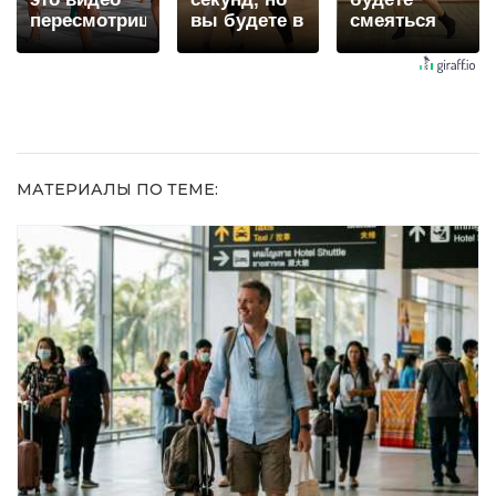
пересмотришь
вы будете в
смеяться
не раз
шоке от
долго
увиденного
МАТЕРИАЛЫ ПО ТЕМЕ: