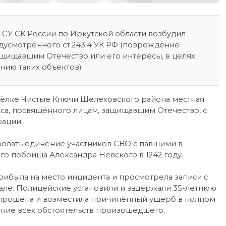
У СК России по Иркутской области возбудил
дусмотренного ст.243.4 УК РФ (повреждение
щищавшим Отечество или его интересы, в целях
ию таких объектов).
осёлке Чистые Ключи Шелеховского района местная
са, посвящённого лицам, защищавшим Отечество, с
ации.
ровать единение участников СВО с павшими в
о побоища Александра Невского в 1242 году.
ибыла на место инцидента и просмотрела записи с
ле. Полицейские установили и задержали 35-летнюю
прошена и возместила причинённый ущерб в полном
ние всех обстоятельств произошедшего.