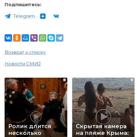
Подпишитесь:
Telegram
Возврат к списку
Новости СМИ2
i
i
Ролик длится
Скрытая камера
несколько
на пляже Крыма: