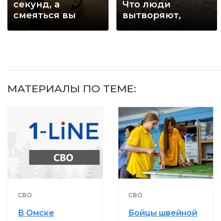
секунд, а
Что люди
смеяться вы
вытворяют,
будете долго
когда их не
видят...
МАТЕРИАЛЫ ПО ТЕМЕ:
СВО
СВО
В Омске
Бойцы швейной