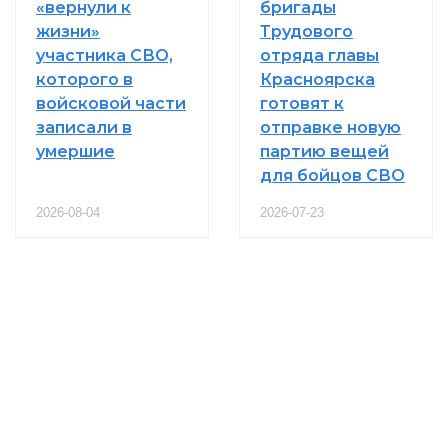
«вернули к
бригады
жизни»
Трудового
участника СВО,
отряда главы
которого в
Красноярска
войсковой части
готовят к
записали в
отправке новую
умершие
партию вещей
для бойцов СВО
2026-08-04
2026-07-23