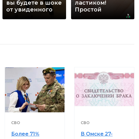
вы будете в шоке
ластиком!
от увиденного
Простой
домашний метод
СВО
СВО
Более 71%
В Омске 27-