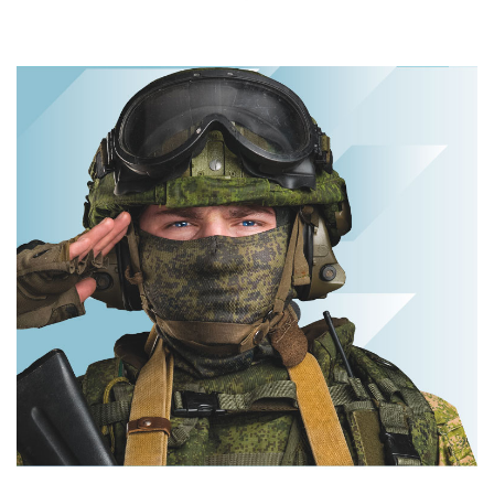
не оставит
Домашний метод
равнодушным
убьет грибок,
возьмите 3%-ю…