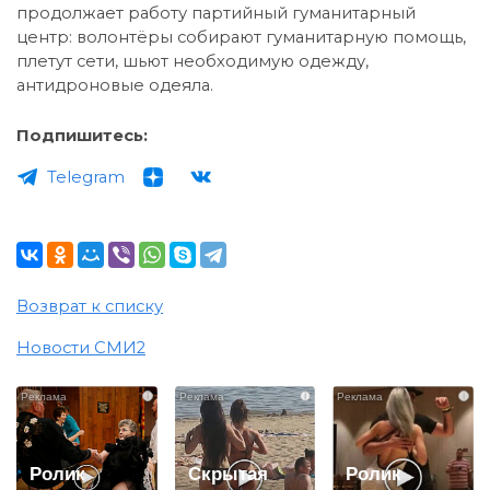
продолжает работу партийный гуманитарный
центр: волонтёры собирают гуманитарную помощь,
плетут сети, шьют необходимую одежду,
антидроновые одеяла.
Подпишитесь:
Telegram
Возврат к списку
Новости СМИ2
i
i
i
Ролик
Скрытая
Ролик