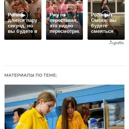
видят...
Ролик
Ржу не
Ролик из
длится пару
переставая,
Омска: вы
секунд, но
это видео
будете
вы будете в
пересмотришь
смеяться
шоке от
не раз
долго
увиденного
МАТЕРИАЛЫ ПО ТЕМЕ: