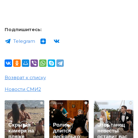
Подпишитесь:
Telegram
Возврат к списку
Новости СМИ2
i
i
i
Скрытая
Ролик
Этот танец
камера на
длится
невесты
пляже
несколько
оставит вас