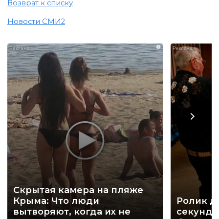
Возврат к списку
Новости СМИ2
i
Скрытая камера на пляже
Крыма: Что люди
Ролик д
вытворяют, когда их не
секунд, 