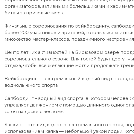
организаторов, активными болельщиками и харизма
битвы за призовые места.
Финальные соревнования по вейкбордингу, сапбординг
более 200 участников и зрителей, готовых испытать 
множество мастер-классов, праздничного настроения 
Центр летних активностей на Бирюзовом озере прод
соревновательного сезона. Для гостей будут доступн
отдыха, чтобы все желающие могли продолжать трени
Вейкбординг — экстремальный водный вид спорта, с
воднолыжного спорта.
Сапбординг – водный вид спорта, в котором человек с
управляет движением с помощью длинного однолопаст
«стоя на доске с веслом».
Каякинг – это вид водного экстремального спорта, вод
использованием каяка — небольшой узкой лодки, кот