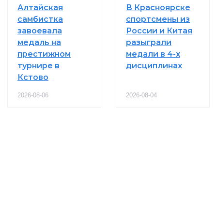
Алтайская
В Красноярске
самбистка
спортсмены из
завоевала
России и Китая
медаль на
разыграли
престижном
медали в 4-х
турнире в
дисциплинах
Кстово
2026-08-06
2026-08-04