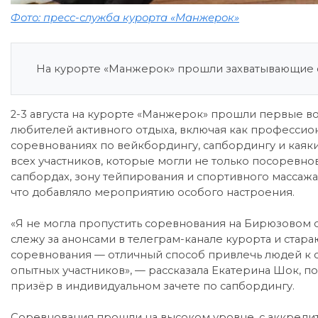
Фото: пресс-служба курорта «Манжерок»
На курорте «Манжерок» прошли захватывающие 
2-3 августа на курорте «Манжерок» прошли первые во
любителей активного отдыха, включая как профессиона
соревнованиях по вейкбордингу, сапбордингу и каяки
всех участников, которые могли не только посоревнова
сапбордах, зону тейпирования и спортивного массажа
что добавляло мероприятию особого настроения.
«Я не могла пропустить соревнования на Бирюзовом о
слежу за анонсами в телеграм-канале курорта и стара
соревнования — отличный способ привлечь людей к сп
опытных участников», — рассказала Екатерина Шок, 
призёр в индивидуальном зачете по сапбордингу.
Соревнования прошли на высоком уровне, с аккреди