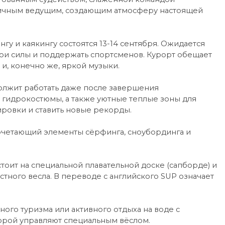
тичным ведущим, создающим атмосферу настоящей
у и каякингу состоятся 13-14 сентября. Ожидается
свои силы и поддержать спортсменов. Курорт обещает
и, конечно же, яркой музыки.
олжит работать даже после завершения
ы гидрокостюмы, а также уютные теплые зоны для
ровки и ставить новые рекорды.
очетающий элементы сёрфинга, сноубординга и
тоит на специальной плавательной доске (сапборде) и
ного весла. В переводе с английского SUP означает
ного туризма или активного отдыха на воде с
орой управляют специальным вёслом.