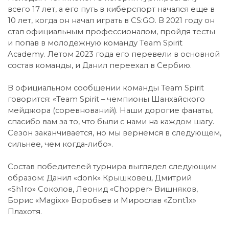
всего 17 лет, а его путь в киберспорт начался еще в
10 лет, когда он начал играть в CS:GO. В 2021 году он
стал официальным профессионалом, пройдя тесты
и попав в молодежную команду Team Spirit
Academy. Летом 2023 года его перевели в основной
состав команды, и Данил переехал в Сербию.
В официальном сообщении команды Team Spirit
говорится: «Team Spirit – чемпионы Шанхайского
мейджора (соревнований). Наши дорогие фанаты,
спасибо вам за то, что были с нами на каждом шагу.
Сезон заканчивается, но мы вернемся в следующем,
сильнее, чем когда-либо».
Состав победителей турнира выглядел следующим
образом: Данил «donk» Крышковец, Дмитрий
«Sh1ro» Соколов, Леонид «Chopper» Вишняков,
Борис «Magixx» Воробьев и Мирослав «Zont1x»
Плахотя.