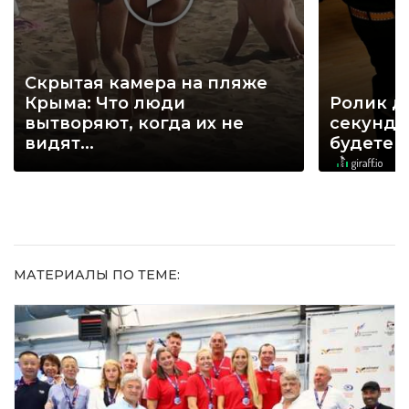
Скрытая камера на пляже
Крыма: Что люди
Ролик д
вытворяют, когда их не
секунд, 
видят...
будете 
МАТЕРИАЛЫ ПО ТЕМЕ: