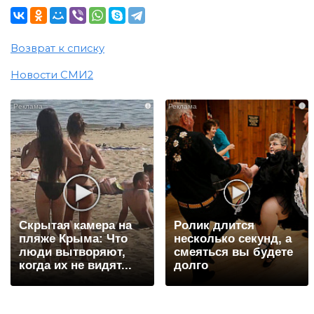
Возврат к списку
Новости СМИ2
i
i
Скрытая камера на
Ролик длится
пляже Крыма: Что
несколько секунд, а
люди вытворяют,
смеяться вы будете
когда их не видят...
долго