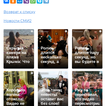
Возврат к списку
Новости СМИ2
i
i
i
Скрытая
Ролик
Ролик
камера на
длится
длится пару
пляже
несколько
секунд, но
Крыма: Что
секунд, а
вы будете в
люди
смеяться
шоке от
вытворяют,
вы будете
увиденного
i
i
i
когда их не
долго
видят...
Королева
Этот танец
Ржу не
вагона
невесты
переставая,
отожгла!
оставит вас
это видео
Видео не
без слов!
пересмотришь