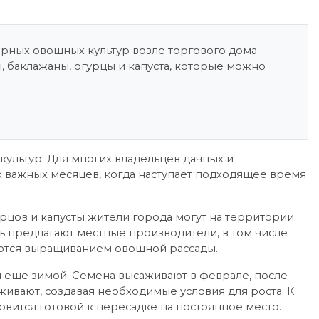
рных овощных культур возле торгового дома
, баклажаны, огурцы и капуста, которые можно
ультур. Для многих владельцев дачных и
х важных месяцев, когда наступает подходящее время
урцов и капусты жители города могут на территории
ь предлагают местные производители, в том числе
аются выращиванием овощной рассады.
я еще зимой. Семена высаживают в феврале, после
живают, создавая необходимые условия для роста. К
новится готовой к пересадке на постоянное место.