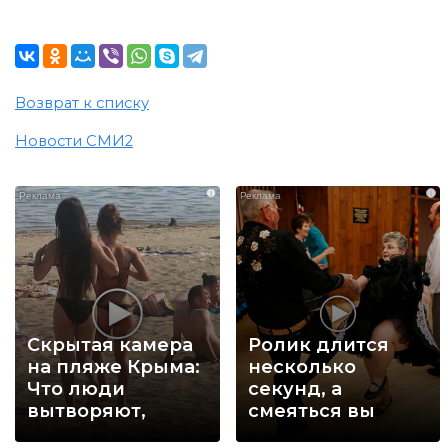
Возврат к списку
Новости СМИ2
i
i
Скрытая камера
Ролик длится
на пляже Крыма:
несколько
Что люди
секунд, а
вытворяют,
смеяться вы
когда их не
будете долго