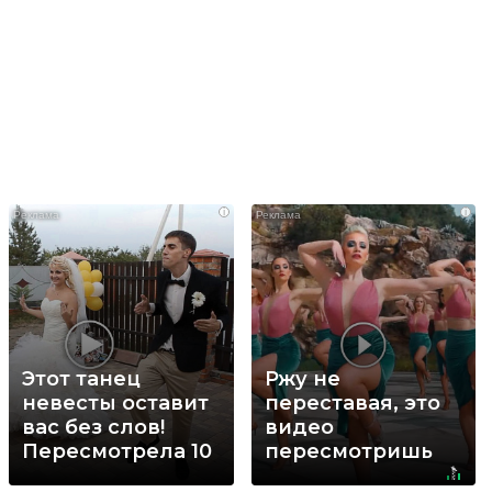
i
i
Этот танец
Ржу не
невесты оставит
переставая, это
вас без слов!
видео
Пересмотрела 10
пересмотришь
раз
не раз