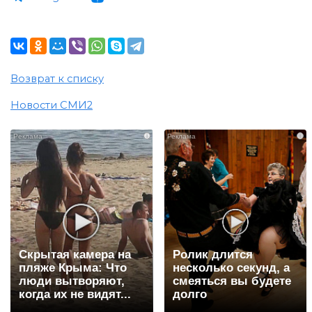
Возврат к списку
Новости СМИ2
i
i
Скрытая камера на
Ролик длится
пляже Крыма: Что
несколько секунд, а
люди вытворяют,
смеяться вы будете
когда их не видят...
долго