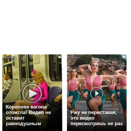
i
i
Королева вагона
отожгла! Видео не
Ржу не переставая,
оставит
это видео
равнодушным
пересмотришь не раз