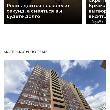
Скрытая
Ролик длится несколько
Крыма: 
секунд, а смеяться вы
вытворя
будете долго
видят...
МАТЕРИАЛЫ ПО ТЕМЕ: