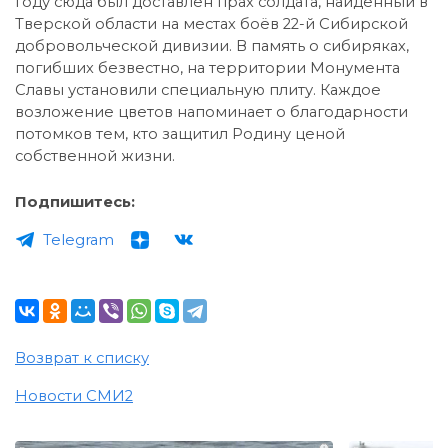
году сюда был доставлен прах солдата, найденный в
Тверской области на местах боёв 22-й Сибирской
добровольческой дивизии. В память о сибиряках,
погибших безвестно, на территории Монумента
Славы установили специальную плиту. Каждое
возложение цветов напоминает о благодарности
потомков тем, кто защитил Родину ценой
собственной жизни.
Подпишитесь:
Telegram
Возврат к списку
Новости СМИ2
i