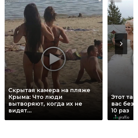
Скрытая камера на пляже
Крыма: Что люди
Этот тан
вытворяют, когда их не
вас без
видят...
10 раз