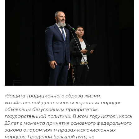
«Защита традиционного образа жизни,
хозяйственной деятельности коренных народов
объявлены безусловным приоритетом
государственной политики. В этом году исполнилось
25 лет с момента принятия основного федерального
закона о гарантиях и правах малочисленных
народов. Проделан большой путь, но