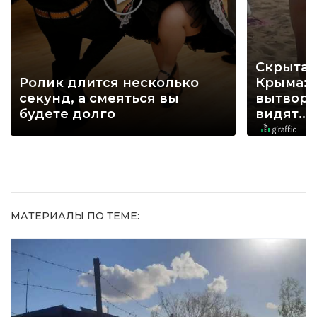
Скрытая
Ролик длится несколько
Крыма: 
секунд, а смеяться вы
вытворя
будете долго
видят...
МАТЕРИАЛЫ ПО ТЕМЕ: