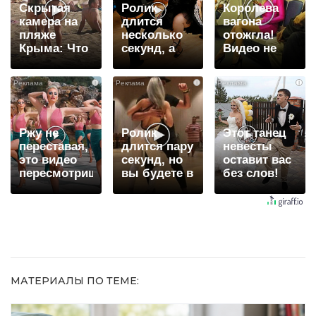
Скрытая
Ролик
Королева
камера на
длится
вагона
пляже
несколько
отожгла!
Крыма: Что
секунд, а
Видео не
люди
смеяться
оставит
вытворяют,
вы будете
равнодушным
i
i
i
когда их не
долго
видят...
Ржу не
Ролик
Этот танец
переставая,
длится пару
невесты
это видео
секунд, но
оставит вас
пересмотришь
вы будете в
без слов!
не раз
шоке от
Пересмотрела
увиденного
10 раз
МАТЕРИАЛЫ ПО ТЕМЕ: