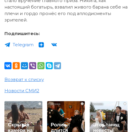
стало вручение главного приза. Никита, как
настоящий богатырь, взвалил живого барана себе на
плечи и гордо пронёс его под аплодисменты
зрителей.
Подпишитесь:
Telegram
Возврат к списку
Новости СМИ2
i
i
i
Скрытая
Ролик
Этот танец
камера на
длится
невесты