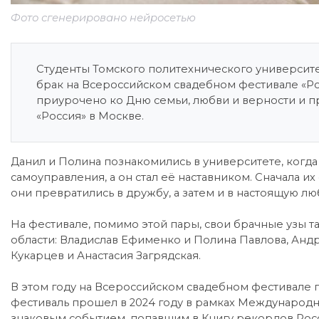
Фото сгенерировано нейросетью
Студенты Томского политехнического университе
брак на Всероссийском свадебном фестивале «Ро
приурочено ко Дню семьи, любви и верности и п
«Россия» в Москве.
Данил и Полина познакомились в университете, когда
самоуправления, а он стал её наставником. Сначала 
они превратились в дружбу, а затем и в настоящую лю
На фестивале, помимо этой пары, свои брачные узы 
области: Владислав Ефименко и Полина Павлова, Анд
Кукарцев и Анастасия Загрядская.
В этом году на Всероссийском свадебном фестивале 
фестиваль прошел в 2024 году в рамках Международно
знаковым событием, попавшим в Книгу рекордов Рос