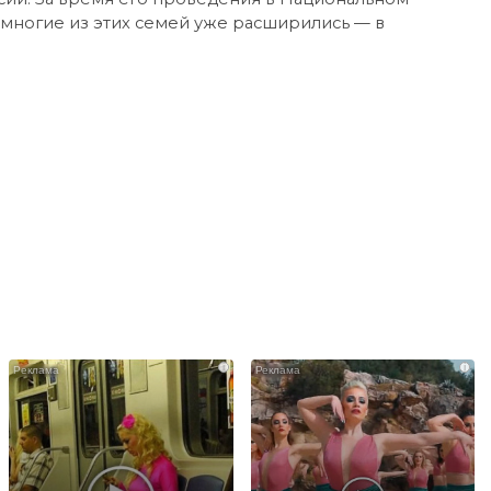
 многие из этих семей уже расширились — в
i
i