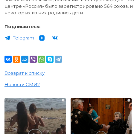
центре «Россия» было зарегистрировано 564 союза, и
некоторых из них родились дети.
Подпишитесь:
Telegram
Возврат к списку
Новости СМИ2
i
i