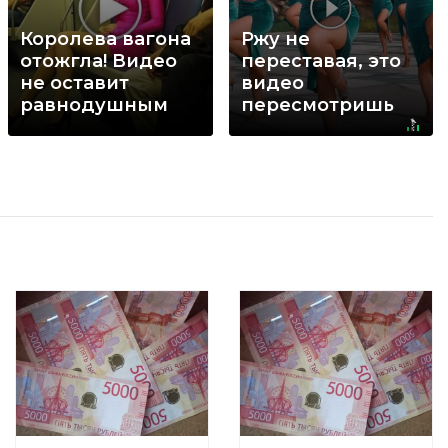
Королева вагона
Ржу не
отожгла! Видео
переставая, это
не оставит
видео
равнодушным
пересмотришь
не раз