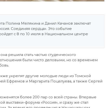
та Полина Мелякина и Данил Качанов заключат
ссия. Соединяя сердца». Это событие
ройдет с 8 по 10 июля в Национальном центре
 она решила стать частью студенческого
их отношения были чисто деловыми, но со временем
бовь.
также укрепят другие молодые люди из Томской
рей Ефремов и Маргарита Поцелуева, а также Сергей
поженятся более 200 пар со всей страны. Впервые
й выставки-форума «Россия», и сразу же стал
сии. За время его проведения в Национальном