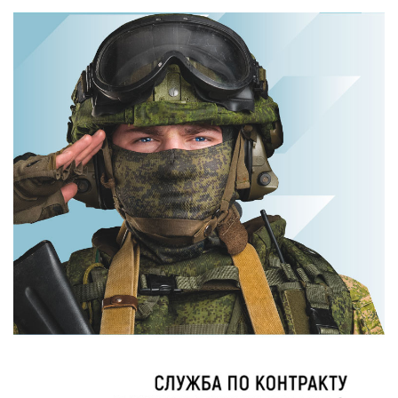
Ролик длится
Этот танец
пару секунд, но
невесты оставит
вы будете в шоке
вас без слов!
от увиденного
Пересмотрела 10
раз