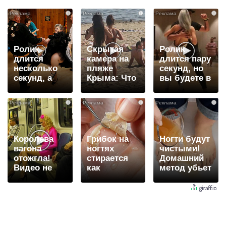
i
i
i
Ролик
Скрытая
Ролик
длится
камера на
длится пару
несколько
пляже
секунд, но
секунд, а
Крыма: Что
вы будете в
смеяться
люди
шоке от
вы будете
вытворяют,
увиденного
i
i
i
долго
когда их не
видят...
Королева
Грибок на
Ногти будут
вагона
ногтях
чистыми!
отожгла!
стирается
Домашний
Видео не
как
метод убьет
оставит
ластиком!
грибок,
равнодушным
Простой
возьмите
домашний
3%-ю…
метод