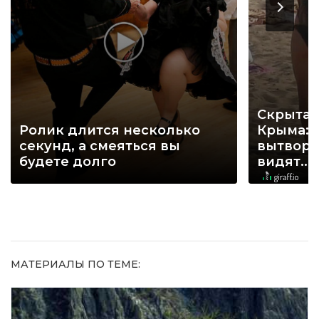
Скрытая
Ролик длится несколько
Крыма: 
секунд, а смеяться вы
вытворя
будете долго
видят...
МАТЕРИАЛЫ ПО ТЕМЕ: