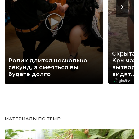
Скрытая
Ролик длится несколько
Крыма: 
секунд, а смеяться вы
вытворя
будете долго
видят...
МАТЕРИАЛЫ ПО ТЕМЕ: