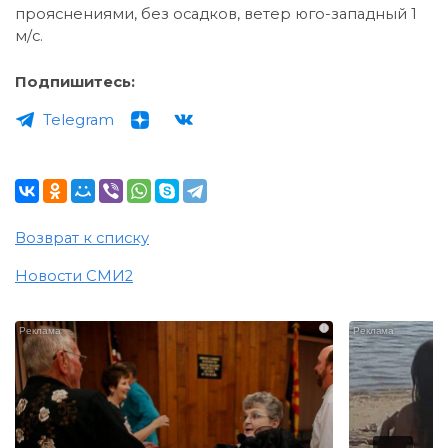
прояснениями, без осадков, ветер юго-западный 1
м/с.
Подпишитесь:
Telegram
Возврат к списку
Новости СМИ2
i