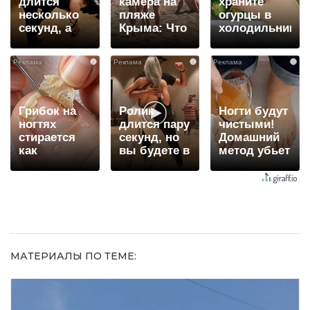
длится
камера на
храните
несколько
пляже
огурцы в
секунд, а
Крыма: Что
холодильнике:
смеяться
люди
есть один
вы будете
вытворяют,
маленький
i
i
i
долго
когда их не
секрет
видят...
Грибок на
Ролик
Ногти будут
ногтях
длится пару
чистыми!
стирается
секунд, но
Домашний
как
вы будете в
метод убьет
ластиком!
шоке от
грибок,
Простой
увиденного
возьмите
домашний
3%-ю…
метод
МАТЕРИАЛЫ ПО ТЕМЕ: