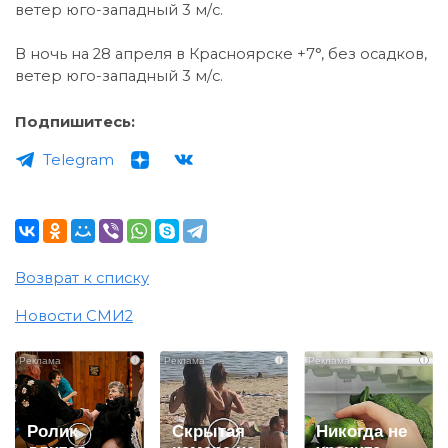
ветер юго-западный 3 м/с.
В ночь на 28 апреля в Красноярске +7°, без осадков,
ветер юго-западный 3 м/с.
Подпишитесь:
Telegram
Возврат к списку
Новости СМИ2
i
i
i
Ролик
Скрытая
Никогда не