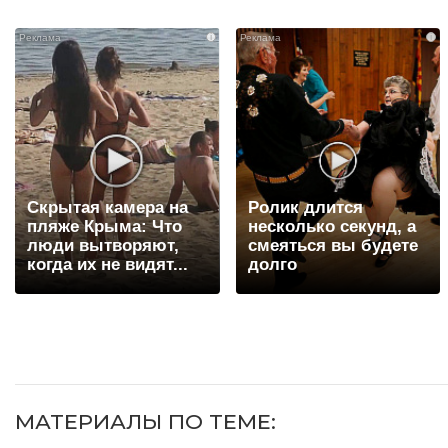
i
i
Скрытая камера на
Ролик длится
пляже Крыма: Что
несколько секунд, а
люди вытворяют,
смеяться вы будете
когда их не видят...
долго
МАТЕРИАЛЫ ПО ТЕМЕ: