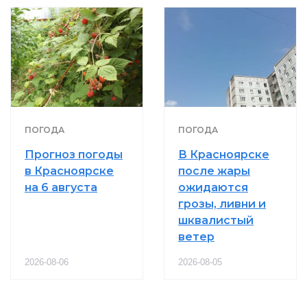
ПОГОДА
ПОГОДА
Прогноз погоды
В Красноярске
в Красноярске
после жары
на 6 августа
ожидаются
грозы, ливни и
шквалистый
ветер
2026-08-06
2026-08-05