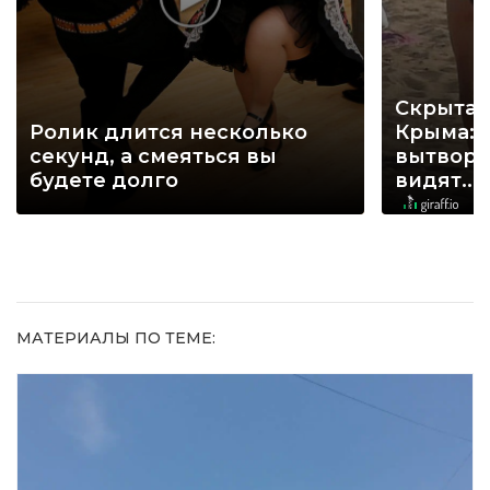
Скрытая
Ролик длится несколько
Крыма: 
секунд, а смеяться вы
вытворя
будете долго
видят...
МАТЕРИАЛЫ ПО ТЕМЕ: