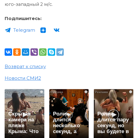
юго-западный 2 м/с.
Подпишитесь:
Telegram
Возврат к списку
Новости СМИ2
i
i
i
Скрытая
Ролик
Ролик
камера на
длится
длится пару
пляже
несколько
секунд, но
Крыма: Что
секунд, а
вы будете в
люди
смеяться
шоке от