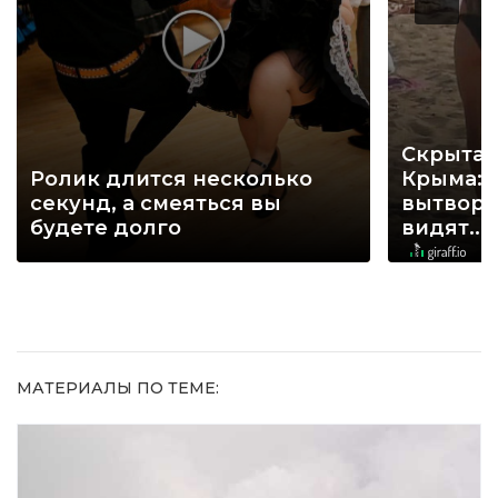
Скрытая
Ролик длится несколько
Крыма: 
секунд, а смеяться вы
вытворя
будете долго
видят...
МАТЕРИАЛЫ ПО ТЕМЕ: