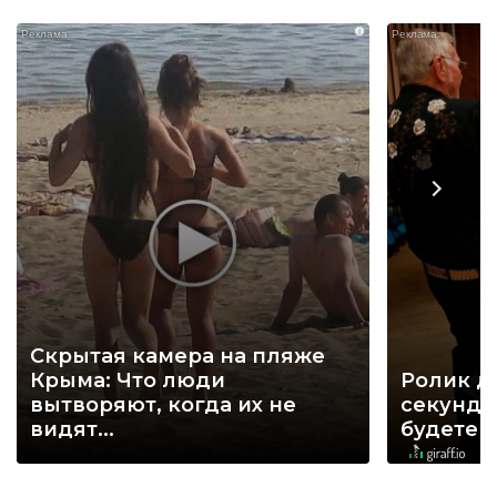
i
Скрытая камера на пляже
Крыма: Что люди
Ролик д
вытворяют, когда их не
секунд, 
видят...
будете 