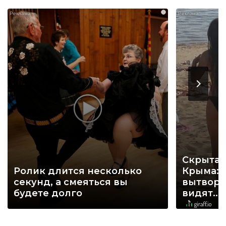
i
Скрытая
Ролик длится несколько
Крыма: 
секунд, а смеяться вы
вытворя
будете долго
видят...