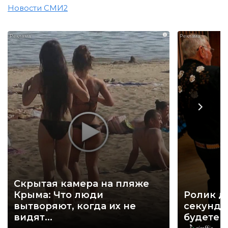
Новости СМИ2
i
Скрытая камера на пляже
Крыма: Что люди
Ролик д
вытворяют, когда их не
секунд, 
видят...
будете 