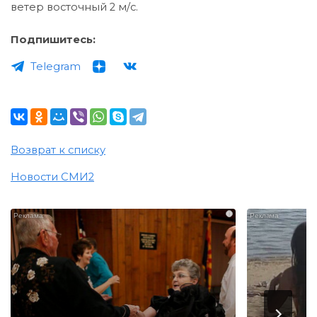
ветер восточный 2 м/c.
Подпишитесь:
Telegram
Возврат к списку
Новости СМИ2
i