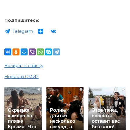
Подпишитесь:
Telegram
Возврат к списку
Новости СМИ2
i
i
i
Скрытая
Ролик
Этот танец
камера на
длится
невесты
пляже
несколько
оставит вас
Крыма: Что
секунд, а
без слов!