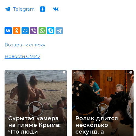
Telegram
Возврат к списку
Новости СМИ2
i
i
Скрытая камера
Ролик длится
на пляже Крыма:
несколько
Что люди
секунд, а