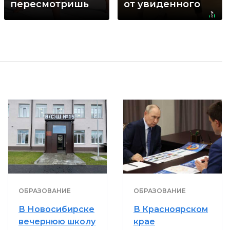
пересмотришь
от увиденного
не раз
ОБРАЗОВАНИЕ
ОБРАЗОВАНИЕ
В Новосибирске
В Красноярском
вечернюю школу
крае