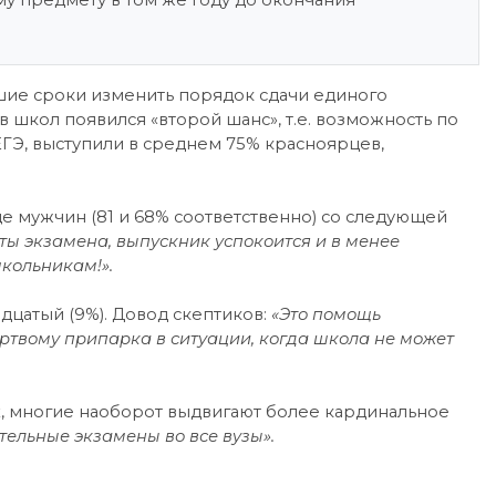
му предмету в том же году до окончания
йшие сроки изменить порядок сдачи единого
в школ появился «второй шанс», т.е. возможность по
ГЭ, выступили в среднем 75% красноярцев,
мужчин (81 и 68% соответственно) со следующей
ты экзамена, выпускник успокоится и в менее
кольникам!».
цатый (9%). Довод скептиков:
«Это помощь
ртвому припарка в ситуации, когда школа не может
, многие наоборот выдвигают более кардинальное
ительные экзамены во все вузы».