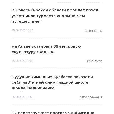
В Новосибирской области пройдет поход
участников турслета «Больше, чем
путешествие»
05.08.2026 18:10
ОБЩЕСТВО
На Алтае установят 39-метровую
скульптуру «Кадын»
i
i
05.08.2026 18:00
КУЛЬТУРА
Будущие химики из Кузбасса показали
себя на Летней олимпиадной школе
Фонда Мельниченко
05.08.2026 17:50
ОБРАЗОВАНИЕ
Королева вагона
Этот танец
отожгла! Видео
невесты оставит
не оставит
вас без слов!
Т2 перезапускает программу «Выгодно