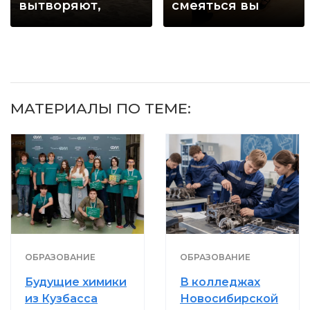
вытворяют,
смеяться вы
когда их не
будете долго
видят...
МАТЕРИАЛЫ ПО ТЕМЕ:
ОБРАЗОВАНИЕ
ОБРАЗОВАНИЕ
Будущие химики
В колледжах
из Кузбасса
Новосибирской