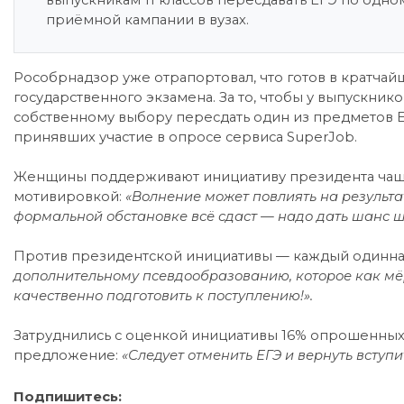
выпускникам 11 классов пересдавать ЕГЭ по одно
приёмной кампании в вузах.
Рособрнадзор уже отрапортовал, что готов в кратча
государственного экзамена. За то, чтобы у выпускнико
собственному выбору пересдать один из предметов Е
принявших участие в опросе сервиса SuperJob.
Женщины поддерживают инициативу президента чаще 
мотивировкой:
«Волнение может повлиять на результа
формальной обстановке всё сдаст — надо дать шанс ш
Против президентской инициативы — каждый одиннад
дополнительному псевдообразованию, которое как мё
качественно подготовить к поступлению!».
Затруднились с оценкой инициативы 16% опрошенных
предложение:
«Следует отменить ЕГЭ и вернуть вступ
Подпишитесь: