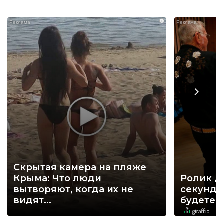
i
Скрытая камера на пляже
Крыма: Что люди
Ролик д
вытворяют, когда их не
секунд, 
видят...
будете 