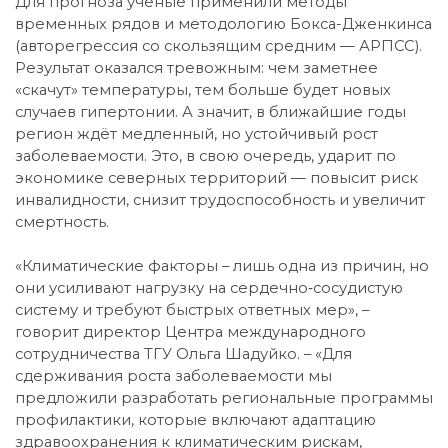
Для прогноза учёные применили методы
временных рядов и методологию Бокса-Дженкинса
(авторегрессия со скользящим средним — АРПСС).
Результат оказался тревожным: чем заметнее
«скачут» температуры, тем больше будет новых
случаев гипертонии. А значит, в ближайшие годы
регион ждёт медленный, но устойчивый рост
заболеваемости. Это, в свою очередь, ударит по
экономике северных территорий — повысит риск
инвалидности, снизит трудоспособность и увеличит
смертность.
«Климатические факторы – лишь одна из причин, но
они усиливают нагрузку на сердечно‑сосудистую
систему и требуют быстрых ответных мер», –
говорит директор Центра международного
сотрудничества ТГУ Ольга Шадуйко. – «Для
сдерживания роста заболеваемости мы
предложили разработать региональные программы
профилактики, которые включают адаптацию
здравоохранения к климатическим рискам,