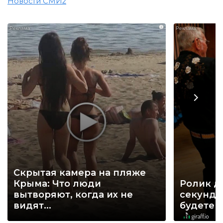
Новости СМИ2
i
Скрытая камера на пляже
Крыма: Что люди
Ролик д
вытворяют, когда их не
секунд, 
видят...
будете 