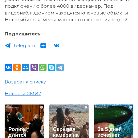
подключению более 4000 видеокамер. Под
видеонаблюдением находятся ключевые объекты
Новосибирска, места массового скопления людей.
Подпишитесь:
Telegram
Возврат к списку
Новости СМИ2
i
i
i
Ролик
Скрытая
За 5 дней
длится
камера на
исчезнет