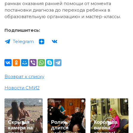
рамках оказания ранней помощи от момента
постановки диагноза до перехода ребенка в
образовательную организацию» и мастер-классы.
Подпишитесь:
Telegram
Возврат к списку
Новости СМИ2
i
i
i
Скрытая
Ролик
Королева
камера на
длится
вагона