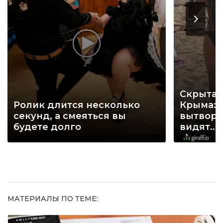
Скрытая
Ролик длится несколько
Крыма: 
секунд, а смеяться вы
вытворя
будете долго
видят...
МАТЕРИАЛЫ ПО ТЕМЕ: