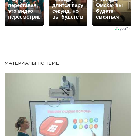
переставая,
длится пару
Омска: вы
это видео
секунд, но
будете
пересмотришь
вы будете в
смеяться
не раз
шоке от
долго
увиденного
МАТЕРИАЛЫ ПО ТЕМЕ: