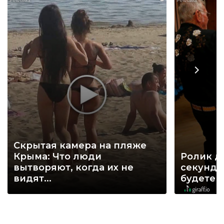
Скрытая камера на пляже
Крыма: Что люди
Ролик д
вытворяют, когда их не
секунд, 
видят...
будете 