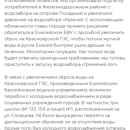
отключаемых объектов. Мы организовали подпитку
потребителей в Железнодорожном районе с
водозабора на острове Посадный и увеличили
давление на водозаборе «Казачий. С исполняющим
обязанности главы города принято решение
обратиться в Енисейское БВУ с просьбой увеличить
сброс на Красноярской ГЭС, чтобы потоки мутной
воды в русле Енисея быстрее ушли дальше по
течению. Мониторим ситуацию. Как только вода
будет отвечать санитарным требованиям, мы готовы
приступить к запуску водозабора «Гремячий лог».
В связи с увеличением сброса воды из
Красноярской ГЭС, произведенным Енисейским
бассейновым водным управлением, возникли
перебои с холодным водоснабжением в ряде
социальных учреждений города. В частности, три
школы (№ 133, 159 и лицей №1, расположенный на
ул. Словцова, 14) были вынуждены перейти на
дистанционное обучение из-за отсутствия воды.
Кроме того, без холодного водоснабжения остались