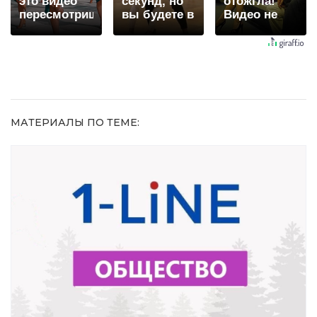
это видео
секунд, но
отожгла!
пересмотришь
вы будете в
Видео не
не раз
шоке от
оставит
увиденного
равнодушным
МАТЕРИАЛЫ ПО ТЕМЕ: